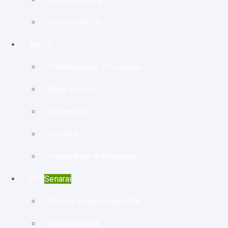
Sijil-Sijil KPFB
Aktiviti
Pembangunan Perniagaan
Agro Industri
Pemasaran
Teknikal
Pentadbiran & Kewangan
KPR
Senarai
Senarai Keseluruhan KPR
Wilayah Perak