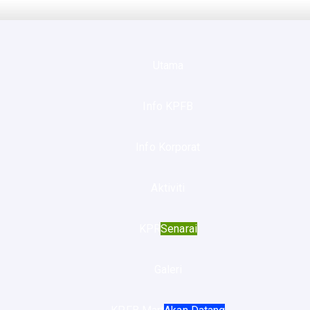
Utama
Info KPFB
Info Korporat
Aktiviti
KPR
Senarai
Galeri