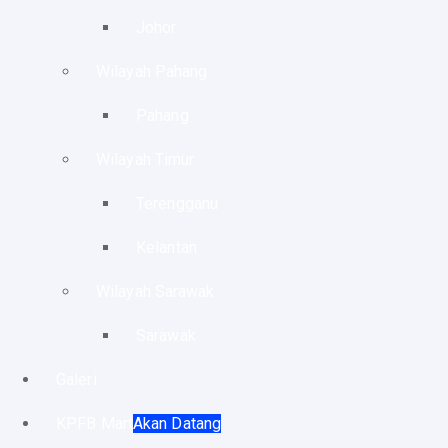
Johor
Wilayah Pahang
Pahang
Wilayah Timur
Terengganu
Kelantan
Wilayah Sarawak
Sarawak
Galeri
KPFB Mart
Akan Datang