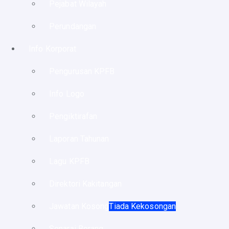
Pejabat Wilayah
Perundangan
Info Korporat
Pengurusan KPFB
Info Logo
Pengiktirafan
Laporan Tahunan
Lagu KPFB
Direktori Kakitangan
Jawatan Kosong
Tiada Kekosongan
Senarai Borang