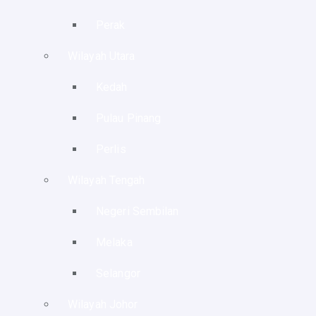
Perak
Wilayah Utara
Kedah
Pulau Pinang
Perlis
Wilayah Tengah
Negeri Sembilan
Melaka
Selangor
Wilayah Johor