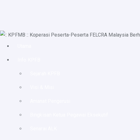
Utama
Info KPFB
Sejarah KPFB
Visi & Misi
Amanat Pengerusi
Bingkisan Ketua Pegawai Eksekutif
Senarai ALK