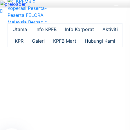
KITA TIDAK BOLEH
Utama
Info KPFB
Info Korporat
Aktiviti
MENGUBAH MASA
KPR
Galeri
KPFB Mart
Hubungi Kami
TETAPI KITA BOLEH
MENJADIKAN MASA
ITU BERKAT DENGAN
DOA DAN USAHA-
USAHA YANG
IKHLAS DAN BAIK