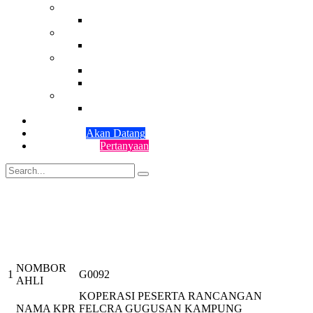
Wilayah Johor
Johor
Wilayah Pahang
Pahang
Wilayah Timur
Terengganu
Kelantan
Wilayah Sarawak
Sarawak
Galeri
KPFB Mart
Akan Datang
Hubungi Kami
Pertanyaan
2 KPR Negeri Pulau Pinang
(Wilayah Utara)
NOMBOR
1
G0092
AHLI
KOPERASI PESERTA RANCANGAN
NAMA KPR
FELCRA GUGUSAN KAMPUNG