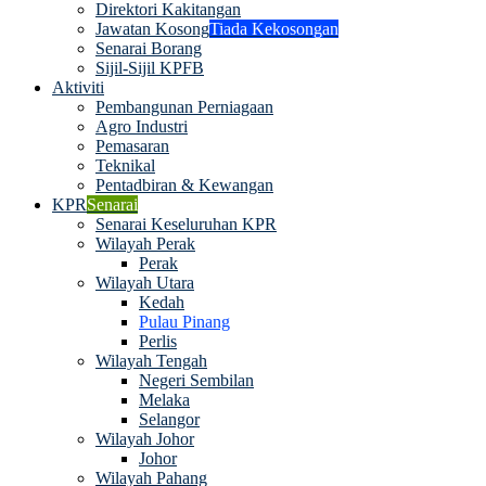
Direktori Kakitangan
Jawatan Kosong
Tiada Kekosongan
Senarai Borang
Sijil-Sijil KPFB
Aktiviti
Pembangunan Perniagaan
Agro Industri
Pemasaran
Teknikal
Pentadbiran & Kewangan
KPR
Senarai
Senarai Keseluruhan KPR
Wilayah Perak
Perak
Wilayah Utara
Kedah
Pulau Pinang
Perlis
Wilayah Tengah
Negeri Sembilan
Melaka
Selangor
Wilayah Johor
Johor
Wilayah Pahang