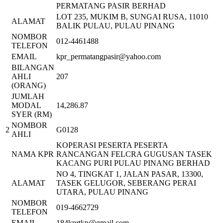
PERMATANG PASIR BERHAD
LOT 235, MUKIM B, SUNGAI RUSA, 11010
ALAMAT
BALIK PULAU, PULAU PINANG
NOMBOR
012-4461488
TELEFON
EMAIL
kpr_permatangpasir@yahoo.com
BILANGAN
AHLI
207
(ORANG)
JUMLAH
MODAL
14,286.87
SYER (RM)
NOMBOR
2
G0128
AHLI
KOPERASI PESERTA PESERTA
NAMA KPR
RANCANGAN FELCRA GUGUSAN TASEK
KACANG PURI PULAU PINANG BERHAD
NO 4, TINGKAT 1, JALAN PASAR, 13300,
ALAMAT
TASEK GELUGOR, SEBERANG PERAI
UTARA, PULAU PINANG
NOMBOR
019-4662729
TELEFON
EMAIL
184kprtkp@gmail.com