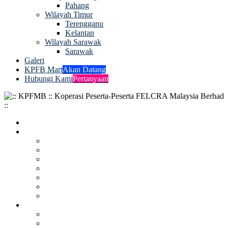
Pahang
Wilayah Timur
Terengganu
Kelantan
Wilayah Sarawak
Sarawak
Galeri
KPFB Mart
Akan Datang
Hubungi Kami
Pertanyaan
Utama
Info KPFB
Sejarah KPFB
Visi & Misi
Amanat Pengerusi
Bingkisan Ketua Pegawai Eksekutif
Senarai ALK
Pejabat Wilayah
Perundangan
Info Korporat
Pengurusan KPFB
Info Logo