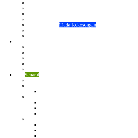
Pengiktirafan
Laporan Tahunan
Lagu KPFB
Direktori Kakitangan
Jawatan Kosong
Tiada Kekosongan
Senarai Borang
Sijil-Sijil KPFB
Aktiviti
Pembangunan Perniagaan
Agro Industri
Pemasaran
Teknikal
Pentadbiran & Kewangan
KPR
Senarai
Senarai Keseluruhan KPR
Wilayah Perak
Perak
Wilayah Utara
Kedah
Pulau Pinang
Perlis
Wilayah Tengah
Negeri Sembilan
Melaka
Selangor