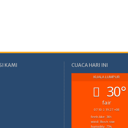
SI KAMI
CUACA HARI INI
KUALA LUMPUR
30°
fair
07:10
19:27 +08
feels like: 36
°c
wind: 8
ssw
km/h
humidity: 71
%