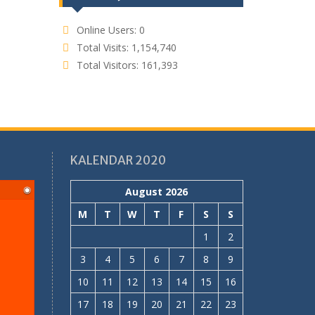
Online Users:
0
Total Visits:
1,154,740
Total Visitors:
161,393
KALENDAR 2020
◉
August 2026
M
T
W
T
F
S
S
1
2
3
4
5
6
7
8
9
10
11
12
13
14
15
16
17
18
19
20
21
22
23