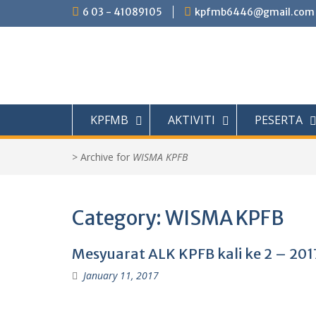
Skip
6 03 - 41089105
kpfmb6446@gmail.com
to
content
KPFMB
AKTIVITI
PESERTA
>
Archive for
WISMA KPFB
Category:
WISMA KPFB
Mesyuarat ALK KPFB kali ke 2 – 201
January 11, 2017