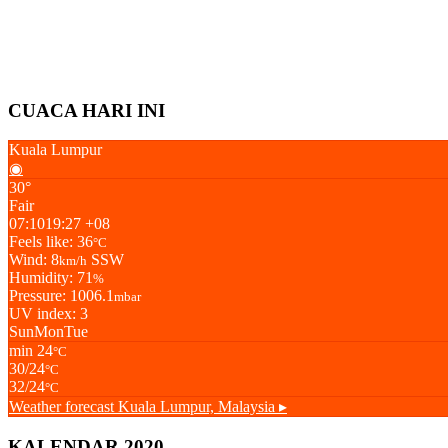
CUACA HARI INI
Kuala Lumpur
◉
30°
Fair
07:10
19:27 +08
Feels like: 36
°C
Wind: 8
SSW
km/h
Humidity: 71
%
Pressure: 1006.1
mbar
UV index: 3
Sun
Mon
Tue
min 24
°C
30/24
°C
32/24
°C
Weather forecast
Kuala Lumpur, Malaysia ▸
KALENDAR 2020