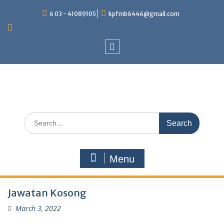
Skip
6 03 - 41089105
kpfmb6446@gmail.com
to
content
FACEBOOK
Search
for:
Menu
PERISTIWA
Jawatan Kosong
TERKINI
March 3, 2022