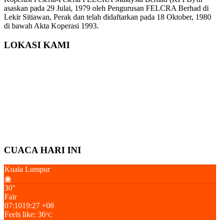
asaskan pada 29 Julai, 1979 oleh Pengurusan FELCRA Berhad di
Lekir Sitiawan, Perak dan telah didaftarkan pada 18 Oktober, 1980
di bawah Akta Koperasi 1993.
LOKASI KAMI
CUACA HARI INI
Kuala Lumpur
◉
30°
Fair
07:10
19:27 +08
Feels like: 36
°C