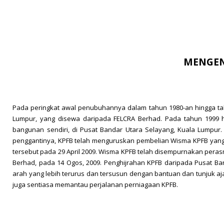
MENGEN
Pada peringkat awal penubuhannya dalam tahun 1980-an hingga tahu
Lumpur, yang disewa daripada FELCRA Berhad. Pada tahun 1999 hin
bangunan sendiri, di Pusat Bandar Utara Selayang, Kuala Lumpur.
penggantinya, KPFB telah menguruskan pembelian Wisma KPFB yang 
tersebut pada 29 April 2009. Wisma KPFB telah disempurnakan peras
Berhad, pada 14 Ogos, 2009. Penghijrahan KPFB daripada Pusat Ba
arah yang lebih terurus dan tersusun dengan bantuan dan tunjuk a
juga sentiasa memantau perjalanan perniagaan KPFB.