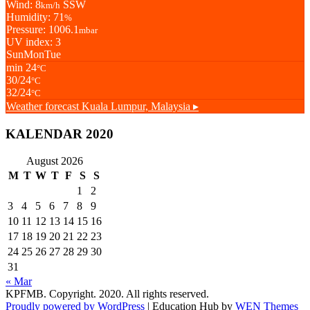
Wind: 8
SSW
km/h
Humidity: 71
%
Pressure: 1006.1
mbar
UV index: 3
Sun
Mon
Tue
min 24
°C
30/24
°C
32/24
°C
Weather forecast
Kuala Lumpur, Malaysia ▸
KALENDAR 2020
August 2026
M
T
W
T
F
S
S
1
2
3
4
5
6
7
8
9
10
11
12
13
14
15
16
17
18
19
20
21
22
23
24
25
26
27
28
29
30
31
« Mar
KPFMB. Copyright. 2020. All rights reserved.
Proudly powered by WordPress
|
Education Hub by
WEN Themes