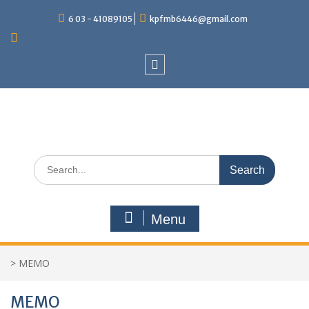
Skip
6 03 - 41089105
kpfmb6446@gmail.com
to
content
FACEBOOK
Search
for:
Menu
>
MEMO
MEMO