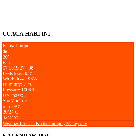
CUACA HARI INI
Kuala Lumpur
◉
30°
Fair
07:10
19:27 +08
Feels like: 36
°C
Wind: 8
SSW
km/h
Humidity: 71
%
Pressure: 1006.1
mbar
UV index: 3
Sun
Mon
Tue
min 24
°C
30/24
°C
32/24
°C
Weather forecast
Kuala Lumpur, Malaysia ▸
KALENDAR 2020